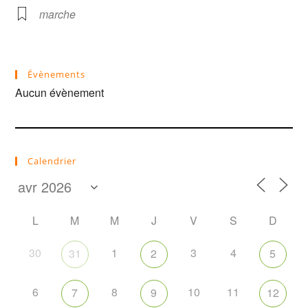
marche
Évènements
Aucun évènement
Calendrier
L
M
M
J
V
S
D
30
1
3
4
31
2
5
6
8
10
11
7
9
12