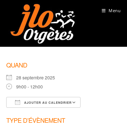
Skip
to
Menu
content
QUAND
28 septembre 2025
9h00 - 12h00
AJOUTER AU CALENDRIER
Télécharger ICS
Calendrier Google
TYPE D’ÉVÈNEMENT