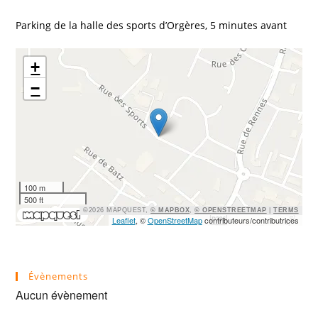
Parking de la halle des sports d’Orgères, 5 minutes avant
+
−
100 m
500 ft
©2026 MAPQUEST,
© MAPBOX
,
© OPENSTREETMAP
|
TERMS
Leaflet
, ©
OpenStreetMap
contributeurs/contributrices
Évènements
Aucun évènement