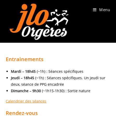
Skip
to
Menu
content
Entrainements
Mardi – 18h45
(~1h) : Séances spécifiques
Jeudi – 18h45
(~1h) : Séances spécifiques. Un jeudi sur
deux, séance de PPG encadrée
Dimanche – 9h30
(~1h15-1h30) : Sortie nature
Calendrier des séances
Rendez-vous