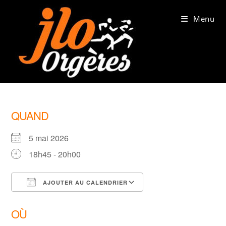
Skip
to
Menu
content
QUAND
5 mai 2026
18h45 - 20h00
AJOUTER AU CALENDRIER
Télécharger ICS
Calendrier Google
OÙ