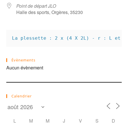
Point de départ JLO
Halle des sports, Orgères, 35230
La plessette : 2 x (4 X 2L) - r : L et R
Évènements
Aucun évènement
Calendrier
L
M
M
J
V
S
D