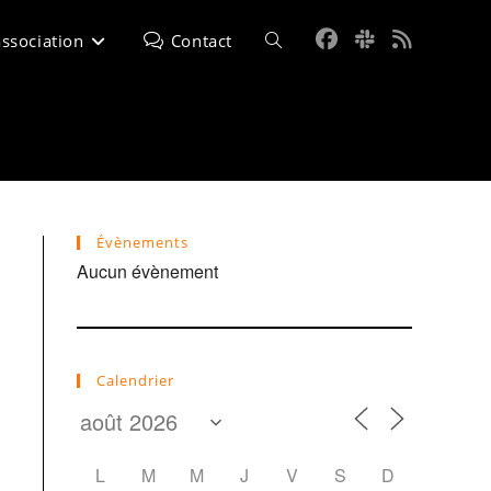
association
Contact
Toggle
website
search
Évènements
Aucun évènement
Calendrier
L
M
M
J
V
S
D